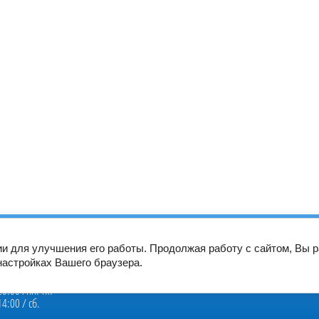
скурант
Вакансии
Пациентам
Специалистам
Новости
ии для улучшения его работы. Продолжая работу с сайтом, Вы 
настройках Вашего браузера.
оты:
20:00 /пн.-пт.
14:00 / сб.