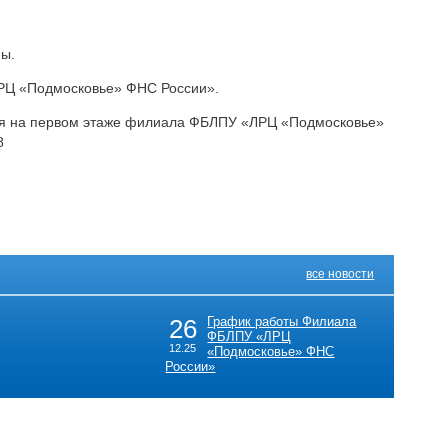
ны.
ЛРЦ «Подмосковье» ФНС России».
ся на первом этаже филиала ФБЛПУ «ЛРЦ «Подмосковье»
8
все новости
26
График работы Филиала
ФБЛПУ «ЛРЦ
12.25
«Подмосковье» ФНС
России»