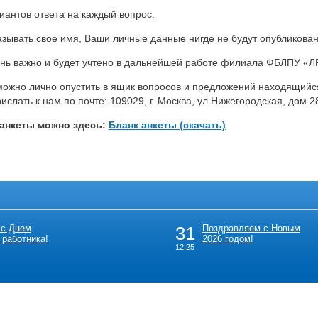
иантов ответа на каждый вопрос.
азывать свое имя, Ваши личные данные нигде не будут опубликова
нь важно и будет учтено в дальнейшей работе филиала ФБЛПУ «
можно лично опустить в ящик вопросов и предложений находящий
слать к нам по почте: 109029, г. Москва, ул Нижегородская, дом 2
 анкеты можно здесь:
Бланк анкеты (скачать)
 с Днем
31
Поздравляем с Новым
 работника!
2026 годом!
12.25