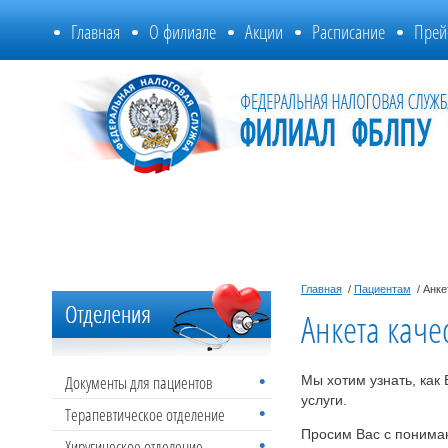
Главная
О филиале
Акции
Расписание
Прей
Главная
/
Пациентам
/ Анке
Анкета качес
Документы для пациентов
Мы хотим узнать, ка
услуги.
Терапевтическое отделение
Просим Вас с пониман
Хиругическое отделение