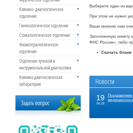
Выберите один из вар
Клинико- диагностическое
отделение
При этом не нужно ук
Гинекологическое отделение
Ваше мнение нам оче
Стоматологическое отделение
Заполненную анкету 
ФНС России», либо при
Физиотерапевтическое
отделение
Скачать бланк
Отделение лучевой и
инструментальной диагностики
Клинико-диагностическая
Новости
лаборатория
19
Поздравляем
медицинского
06.26