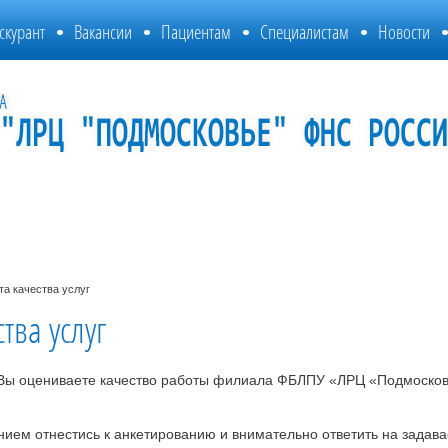
скурант
Вакансии
Пациентам
Специалистам
Новости
та качества услуг
тва услуг
к Вы оцениваете качество работы филиала ФБЛПУ «ЛРЦ «Подмосков
ием отнестись к анкетированию и внимательно ответить на задав