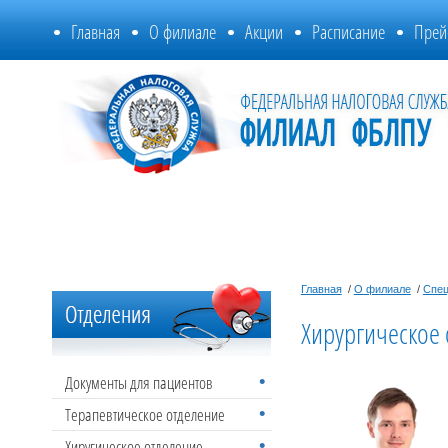
Главная
О филиале
Акции
Расписание
Прей
Главная
/
О филиале
/
Спец
Хирургическое
Документы для пациентов
Терапевтическое отделение
Хиругическое отделение