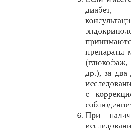
диабет, ж
консультаци
эндокрино
принимаютс
препараты 
(глюкофаж
др.), за дв
исследован
с коррекци
соблюдением
При налич
исследован