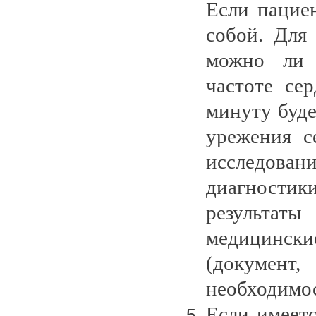
Если пациен
собой. Для
можно ли 
частоте се
минуту буде
урежения с
исследован
диагностики
результа
медицински
(докумен
необходимос
Если имеет