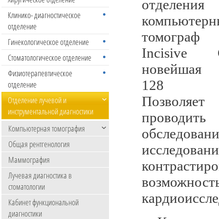
отделения
Клинико- диагностическое
компьютерн
отделение
томогр
Гинекологическое отделение
Incisive
Стоматологическое отделение
новейшая с
Физиотерапевтическое
128 ср
отделение
Позволяет
Отделение лучевой и
инструментальной диагностики
проводить
Компьютерная томография
обследова
Общая рентгенология
исследов
Маммография
контраст
Лучевая диагностика в
возможно
стоматологии
кардиоиссле
Кабинет функциональной
диагностики