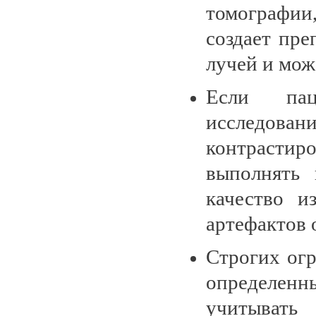
томографии
создает пре
лучей и мож
Если пац
исследова
контрастиро
выполнять 
качество и
артефактов о
Строгих ог
определен
учитыват