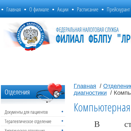
Главная
О филиале
Акции
Расписание
Прейскурант
Главная
/
Отделение
диагностики
/ Компь
Компьютерная
Документы для пациентов
Терапевтическое отделение
В стр
Хиругическое отделение