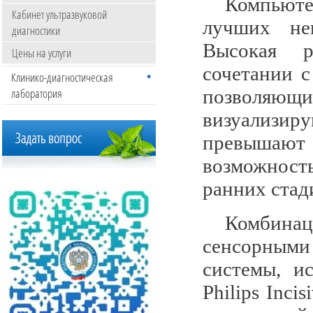
Компьют
Кабинет ультразвуковой
лучших неи
диагностики
Высокая 
Цены на услуги
сочетании 
Клинико-диагностическая
лаборатория
позволяющим
визуализи
превышают 
возможност
ранних стад
Комбина
сенсорными
системы, и
Philips
Incis