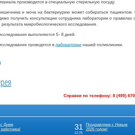
териала производится в специальную стерильную посуду.
 кишечника и моча на бактериурию может собираться пациентом.
димо получить консультацию сотрудника лаборатории о правилах 
 результата микробиологического исследования.
исследования выполняются 5- 8 дней.
исследования проводятся в
лаборатории
нашей поликлиники.
и
ерея
Справки по телефону:
8 (495) 670
 с Днем
31
Поздравляем с Новым
 работника!
2026 годом!
12.25