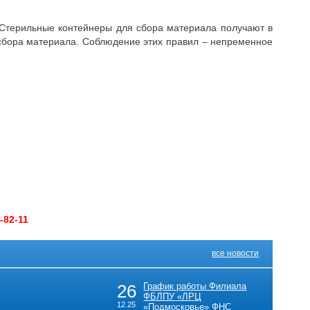
 Стерильные контейнеры для сбора материала получают в
сбора материала. Соблюдение этих правил – непременное
-82-11
все новости
26
График работы Филиала
ФБЛПУ «ЛРЦ
12.25
«Подмосковье» ФНС