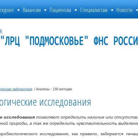
скурант
Вакансии
Пациентам
Специалистам
Новости
ическая лаборатория
/ Анализы - 130 методик
гические исследования
е исследования
позволяют определить наличие или отсутствие
нной природы, а так же определить чувствительность выделен
робиологического исследования, как правило, забирается леча