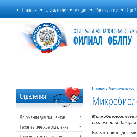
Главная
О филиале
Акции
Расписание
Прей
Главная
/
Клинико-диагност
Микробиоло
Документы для пациентов
Микробиологически
различной инфекцио
Терапевтическое отделение
Биоматериал для мик
Хиругическое отделение