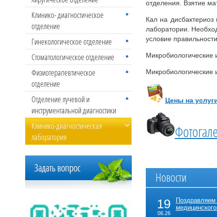
отделения. Взятие ма
Клинико- диагностическое
Кал на дисбактериоз
отделение
лаборатории. Необхо
условие правильности
Гинекологическое отделение
Стоматологическое отделение
Микробиологические 
Физиотерапевтическое
Микробиологические 
отделение
Отделение лучевой и
Цены на услуг
инструментальной диагностики
Клинико-диагностическая
Фотогал
лаборатория
Новости
19
Поздравляем
медицинского
06.26