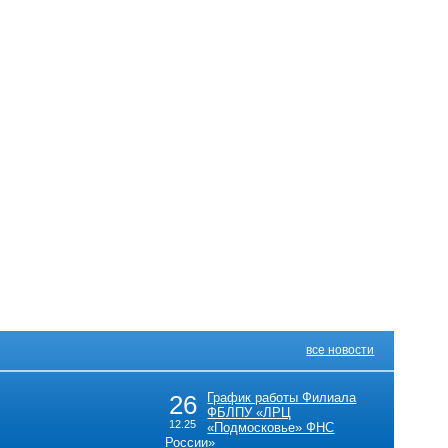
все новости
26
График работы Филиала
ФБЛПУ «ЛРЦ
12.25
«Подмосковье» ФНС
России»