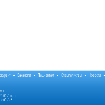
скурант
Вакансии
Пациентам
Специалистам
Новости
оты:
20:00 /пн.-пт.
14:00 / сб.