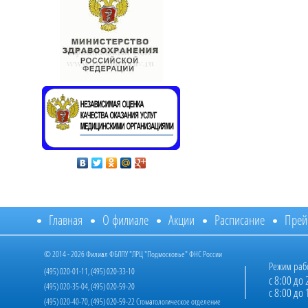
Главная
О филиале
Акции
Расписание
Прей
© 2014 - 2026 Филиал ФБЛПУ "ЛРЦ "Подмосковье" ФНС России
Режим раб
(495) 020-01-11, (495) 020-33-10
с 8:00 до 
(495) 020-35-04, (495) 020-59-20
с 8:00 до 
(495) 020-40-70, (495) 020-59-22 Стоматологическое отделение