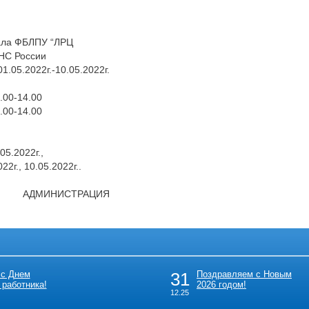
ала ФБЛПУ “ЛРЦ
С России
1.05.2022г.-10.05.2022г.
00-14.00
00-14.00
5.2022г.,
22г., 10.05.2022г..
СТРАЦИЯ
 с Днем
31
Поздравляем с Новым
 работника!
2026 годом!
12.25