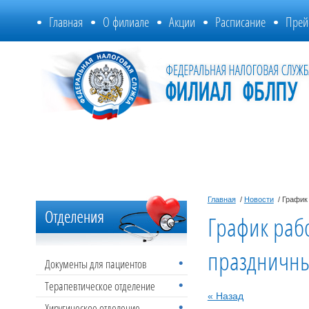
Главная
О филиале
Акции
Расписание
Прей
Главная
/
Новости
/ График
График раб
праздничны
Документы для пациентов
Терапевтическое отделение
« Назад
Хиругическое отделение