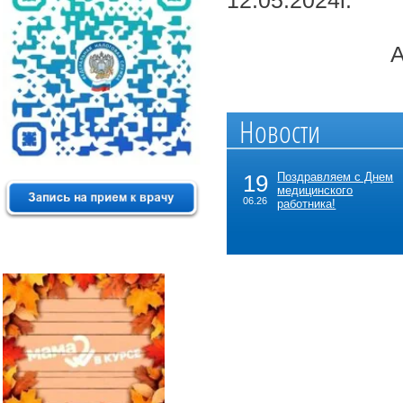
12.05.2024г.
АДМИНИ
Новости
19
Поздравляем с Днем
медицинского
06.26
работника!