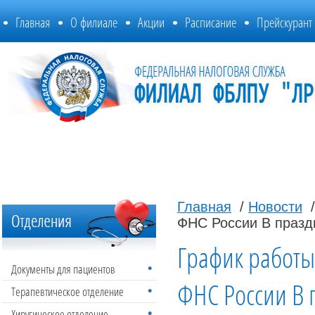
Главная
О филиале
Акции
Расписание
Прейскурант
Главная
/
Новости
/
ФНС России В празд
График работ
Документы для пациентов
ФНС России В 
Терапевтическое отделение
Хиругическое отделение