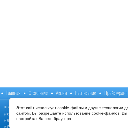
Главная
О филиале
Акции
Расписание
Прейскурант
© 2014 - 2026 Филиал ФБЛПУ "ЛРЦ "Подмосковье" ФНС России
Этот сайт использует cookie-файлы и другие технологии 
Режим работы:
сайтом, Вы разрешаете использование cookie-файлов. Вы 
(495) 020-01-11, (495) 020-33-10
с 8:00 до 20:00 /пн
настройках Вашего браузера.
(495) 020-35-04, (495) 020-59-20
с 8:00 до 14:00 / с
(495) 020-40-70, (495) 020-59-22 Стоматологическое отделение