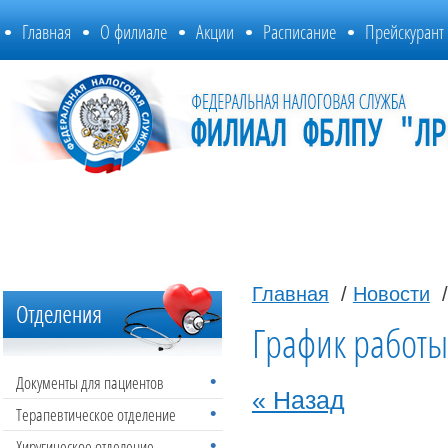
Главная
О филиале
Акции
Расписание
Прейскурант
Главная
/
Новости
/
График работы
Документы для пациентов
« Назад
Терапевтическое отделение
Хиругическое отделение