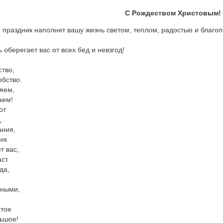
С Рождеством Христовым!
 праздник наполнит вашу жизнь светом, теплом, радостью и благо
 оберегает вас от всех бед и невзгод!
ство,
бство.
яем,
аем!
от
.
ания,
ия.
т вас,
ст.
да,
дными,
ятое
ьшое!