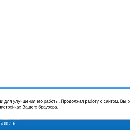
скурант
Вакансии
Пациентам
Специалистам
Новости
ии для улучшения его работы. Продолжая работу с сайтом, Вы 
настройках Вашего браузера.
оты:
20:00 /пн.-пт.
14:00 / сб.