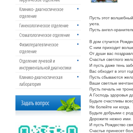
Клинико- диагностическое
отделение
Пусть этот волшебный
уюта.
Гинекологическое отделение
Пусть ангел-хранитель
Стоматологическое отделение
В дом стучится Рожде
Физиотерапевтическое
С ним приходит волше
отделение
От души вас поздравл
Счастья светлого жел
Отделение лучевой и
И пусть даже тень заб
инструментальной диагностики
Вас обходит в этот год
Клинико-диагностическая
Пусть сбываются жел
лаборатория
Ваши светлые мечтан
Пусть печаль не троне
А Господь здоровья да
Будьте счастливы всег
Не болейте ни когда.
Будьте добрыми с ро
Дорожите нежно ими.
И пусть Рождество св
Счастье принесет бол