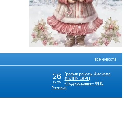
все новости
26
График работы Филиала
ФБЛПУ «ЛРЦ
12.25
«Подмосковье» ФНС
России»