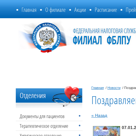
Главная
О филиале
Акции
Расписание
Прей
Главная
/
Новости
/ Поздра
Поздравляе
Документы для пациентов
« Назад
Терапевтическое отделение
07.01.
Хиругическое отделение