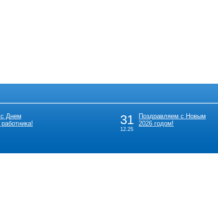
 с Днем
31
Поздравляем с Новым
 работника!
2026 годом!
12.25