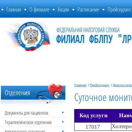
Главная
О филиале
Акции
Расписание
Прейскурант
Главная
/
Прейскурант
/
Диагностиче
Суточное монит
Документы для пациентов
Код услуги
Наим
Терапевтическое отделение
Холтеро
17017
Хиругическое отделение