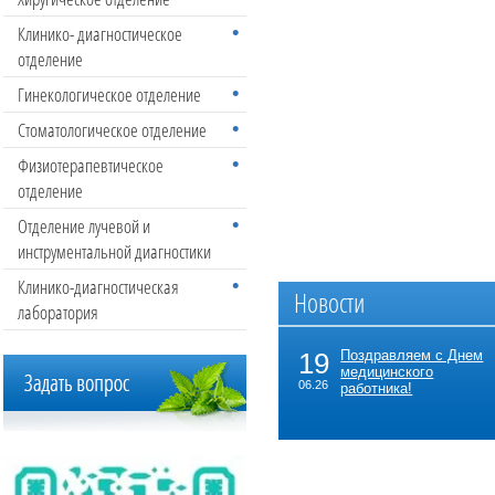
Клинико- диагностическое
отделение
Гинекологическое отделение
Стоматологическое отделение
Физиотерапевтическое
отделение
Отделение лучевой и
инструментальной диагностики
Клинико-диагностическая
Новости
лаборатория
19
Поздравляем с Днем
медицинского
06.26
работника!