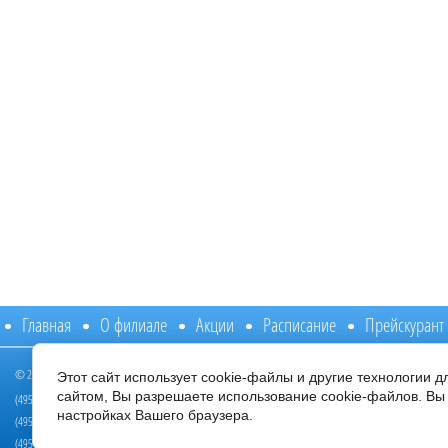
Главная
О филиале
Акции
Расписание
Прейскурант
© 2014 - 2026 Филиал ФБЛПУ "ЛРЦ "Подмосковье" ФНС России
Этот сайт использует cookie-файлы и другие технологии 
Режим работы:
сайтом, Вы разрешаете использование cookie-файлов. Вы 
(495) 020-01-11, (495) 020-33-10
с 8:00 до 20:00 /пн
настройках Вашего браузера.
(495) 020-35-04, (495) 020-59-20
с 8:00 до 14:00 / с
(495) 020-40-70, (495) 020-59-22 Стоматологическое отделение