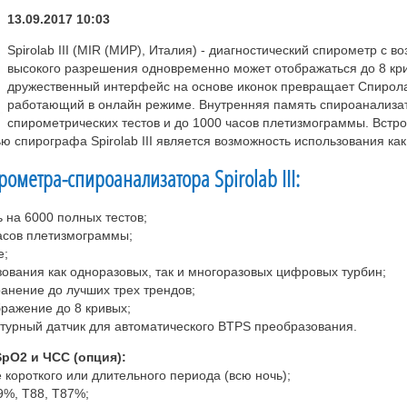
13.09.2017 10:03
Spirolab III (MIR (МИР), Италия) - диагностический спирометр с
высокого разрешения одновременно может отображаться до 8 кр
дружественный интерфейс на основе иконок превращает Спирола
работающий в онлайн режиме. Внутренняя память спироанализат
спирометрических тестов и до 1000 часов плетизмограммы. Встр
ю спирографа Spirolab III является возможность использования как
ометра-спироанализатора Spirolab III:
 на 6000 полных тестов;
часов плетизмограммы;
е;
зования как одноразовых, так и многоразовых цифровых турбин;
ранение до лучших трех трендов;
ражение до 8 кривых;
турный датчик для автоматического BTPS преобразования.
pO2 и ЧСС (опция):
 короткого или длительного периода (всю ночь);
9%, T88, T87%;