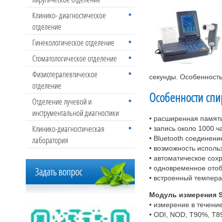
Клинико- диагностическое
отделение
Гинекологическое отделение
Стоматологическое отделение
Физиотерапевтическое
секунды. Особенность
отделение
Особенности спир
Отделение лучевой и
инструментальной диагностики
• расширенная память
Клинико-диагностическая
• запись около 1000 
лаборатория
• Bluetooth соединени
• возможность исполь
• автоматическое сох
• одновременное отоб
• встроенный темпера
Модуль измерения S
• измерение в течение
• ODI, NOD, T90%, T8