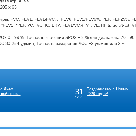
 диаметр 30 мм
 205 x 65
тры: FVC, FEV1, FEV1/FVC%, FEV6, FEV1/FEV6%, PEF, FEF25%, FEF
FEV1, *PEF, VC, IVC, IC, ERV, FEV1/VC%, VT, VE, Rf, ti, te, ti/t-tot, 
:
O2 0 - 99 %, Точность значений SPO2 ± 2 % для диапазона 70 - 90
С 30-254 уд/мин, Точность измерений ЧСС ±2 уд/мин или 2 %
 с Днем
31
Поздравляем с Новым
 работника!
2026 годом!
12.25
скурант
Вакансии
Пациентам
Специалистам
Новости