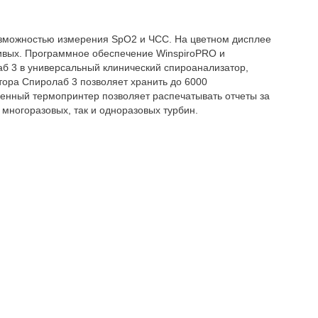
 возможностью измерения SpO2 и ЧСС. На цветном дисплее
ивых. Программное обеспечение WinspiroPRO и
б 3 в универсальный клинический спироанализатор,
ора Спиролаб 3 позволяет хранить до 6000
оенный термопринтер позволяет распечатывать отчеты за
 многоразовых, так и одноразовых турбин.