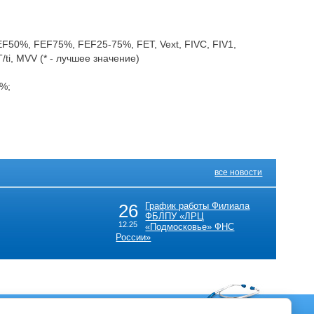
50%, FEF75%, FEF25-75%, FET, Vext, FIVC, FIV1,
VT/ti, MVV (* - лучшее значение)
 %;
все новости
26
График работы Филиала
ФБЛПУ «ЛРЦ
12.25
«Подмосковье» ФНС
России»
Контакты