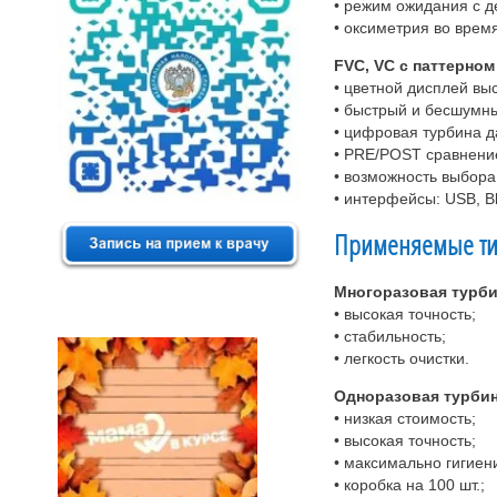
• режим ожидания с д
• оксиметрия во врем
FVC, VC с паттерно
• цветной дисплей вы
• быстрый и бесшумн
• цифровая турбина д
• PRE/POST сравнени
• возможность выбора
• интерфейсы: USB, Bl
Применяемые типы
Многоразовая турби
• высокая точность;
• стабильность;
• легкость очистки.
Одноразовая турбин
• низкая стоимость;
• высокая точность;
• максимально гигиен
• коробка на 100 шт.;