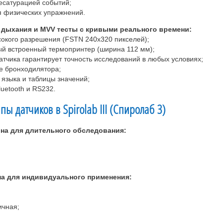
есатурацией событий;
я физических упражнений.
м дыхания и MVV тесты с кривыми реального времени:
сокого разрешения (FSTN 240x320 пикселей);
ый встроенный термопринтер (ширина 112 мм);
атчика гарантирует точность исследований в любых условиях;
е бронходилятора;
 языка и таблицы значений;
uetooth и RS232.
 дaтчиков в Spirolab III (Спиролаб 3)
на для длительного обследования:
а для индивидуального применения:
ичная;