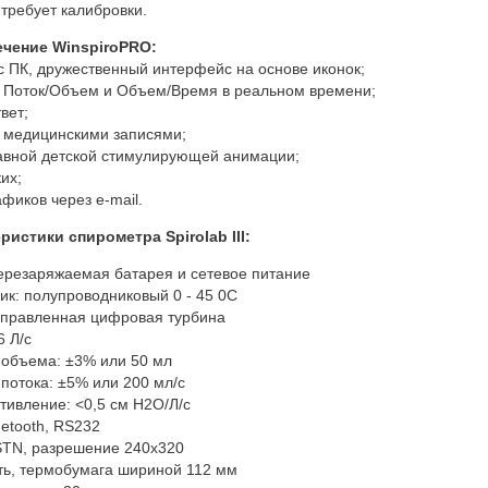
е требует калибровки.
чение WinspiroPRO:
с ПК, дружественный интерфейс на основе иконок;
х Поток/Объем и Объем/Время в реальном времени;
вет;
м медицинскими записями;
бавной детской стимулирующей анимации;
их;
афиков через e-mail.
ристики спирометра Spirolab III:
перезаряжаемая батарея и сетевое питание
ик: полупроводниковый 0 - 45 0С
направленная цифровая турбина
6 Л/с
 объема: ±3% или 50 мл
 потока: ±5% или 200 мл/с
тивление: <0,5 см H2O/Л/с
uetooth, RS232
FSTN, разрешение 240x320
ать, термобумага шириной 112 мм