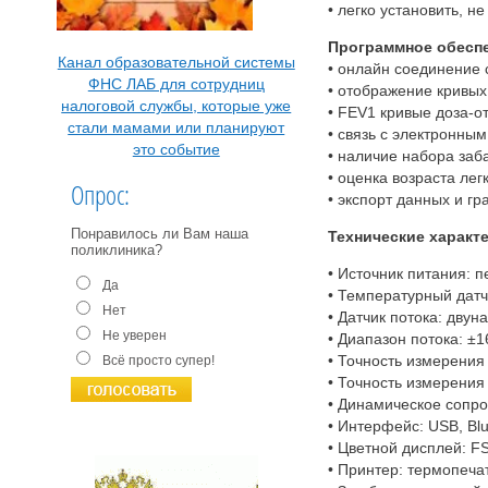
• легко установить, н
Программное обеспе
Канал образовательной системы
• онлайн соединение 
ФНС ЛАБ для сотрудниц
• отображение кривы
налоговой службы, которые уже
• FEV1 кривые доза-от
стали мамами или планируют
• связь с электронны
это событие
• наличие набора за
• оценка возраста легк
Опрос:
• экспорт данных и гр
Понравилось ли Вам наша
Технические характе
поликлиника?
• Источник питания: 
Да
• Температурный датч
Нет
• Датчик потока: дву
Не уверен
• Диапазон потока: ±1
• Точность измерения
Всё просто супер!
• Точность измерения
• Динамическое сопро
• Интерфейс: USB, Bl
• Цветной дисплей: 
• Принтер: термопеч