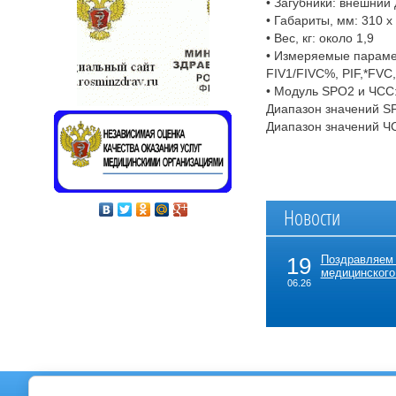
• Загубники: внешний
• Габариты, мм: 310 x
• Вес, кг: около 1,9
• Измеряемые параме
FIV1/FIVC%, PIF,*FVC, *
• Модуль SPO2 и ЧСС
Диапазон значений SP
Диапазон значений ЧС
Новости
19
Поздравляем
медицинского
06.26
Главная
О филиале
Акции
Расписание
Прей