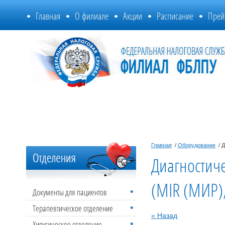
Главная
О филиале
Акции
Расписание
Прей
Главная
/
Оборудование
/ Д
Диагностиче
(MIR (МИР),
Документы для пациентов
Терапевтическое отделение
« Назад
Хиругическое отделение