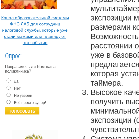
мультитайме
экспозиции м
Канал образовательной системы
ФНС ЛАБ для сотрудниц
размерами к
налоговой службы, которые уже
Возможность
стали мамами или планируют
это событие
расстоянии о
Опрос:
уже в базово
предлагается
Понравилось ли Вам наша
поликлиника?
которая уста
таймера.
Да
Нет
Высокое каче
Не уверен
получить вы
Всё просто супер!
минимальной
экспозиции (
чувствительн
Система упра