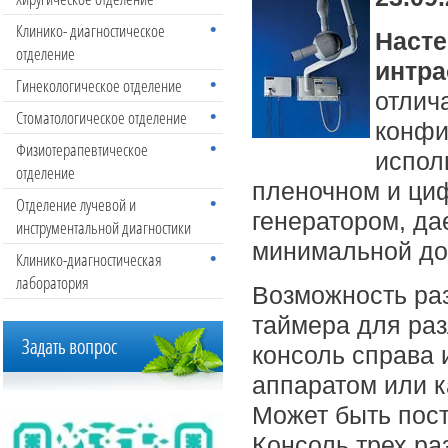
Клинико- диагностическое
Насте
отделение
интра
Гинекологическое отделение
отлич
Стоматологическое отделение
конфи
Физиотерапевтическое
испол
отделение
пленочном и ци
Отделение лучевой и
генератором, да
инструментальной диагностики
минимальной до
Клинико-диагностическая
лаборатория
Возможность ра
таймера для ра
консоль справа 
аппаратом или к
Может быть пос
Консоль трех ра