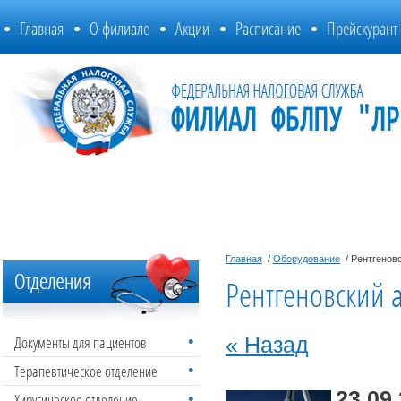
Главная
О филиале
Акции
Расписание
Прейскурант
Главная
/
Оборудование
/ Рентгеновс
Рентгеновский а
Документы для пациентов
« Назад
Терапевтическое отделение
23.09
Хиругическое отделение