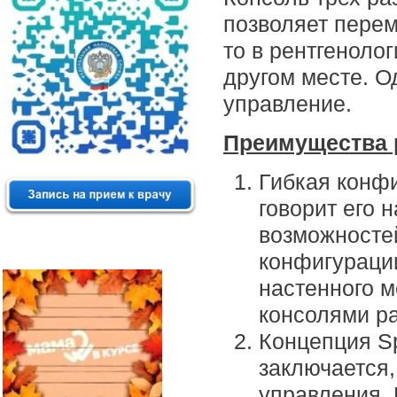
позволяет перем
то в рентгеноло
другом месте. 
управление.
Преимущества р
Гибкая конфи
говорит его 
возможносте
конфигураци
настенного м
консолями р
Концепция Sp
заключается,
управления. 