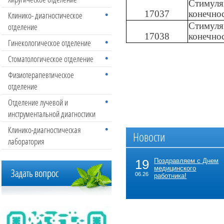
Стимуля
17037
конечно
Клинико- диагностическое
Стимуля
отделение
17038
конечно
Гинекологическое отделение
Стоматологическое отделение
Физиотерапевтическое
отделение
Отделение лучевой и
инструментальной диагностики
Клинико-диагностическая
Новости
лаборатория
19
Поздравляем с Днем
медицинского
06.26
работника!