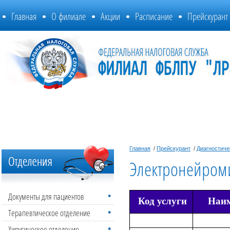
Главная
О филиале
Акции
Расписание
Прейскурант
Главная
/
Прейскурант
/
Диагностиче
Электронейром
Документы для пациентов
Код услуги
Наим
Терапевтическое отделение
Хиругическое отделение