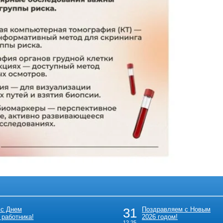
 с Днем
31
Поздравляем с Новым
 работника!
2026 годом!
12.25