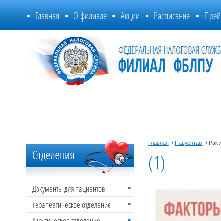
Главная
О филиале
Акции
Расписание
Прей
Главная
/
Пациентам
/ Рак 
(1)
Документы для пациентов
Терапевтическое отделение
Хиругическое отделение