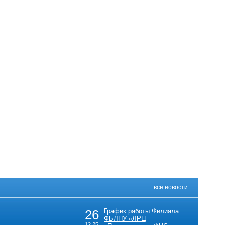
все новости
26
График работы Филиала
ФБЛПУ «ЛРЦ
12.25