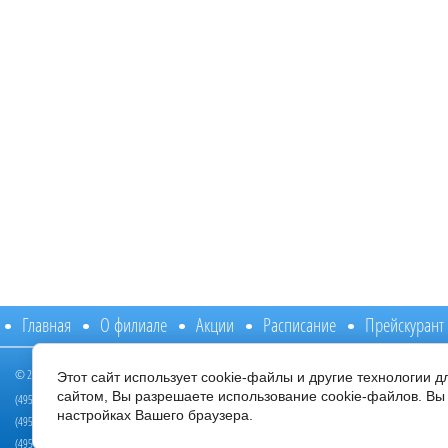
Главная
О филиале
Акции
Расписание
Прейскурант
© 2014 - 2026 Филиал ФБЛПУ "ЛРЦ "Подмосковье" ФНС России
Этот сайт использует cookie-файлы и другие технологии 
Режим работы:
сайтом, Вы разрешаете использование cookie-файлов. Вы 
(495) 020-01-11, (495) 020-33-10
с 8:00 до 20:00 /пн
настройках Вашего браузера.
(495) 020-35-04, (495) 020-59-20
с 8:00 до 14:00 / с
(495) 020-40-70, (495) 020-59-22 Стоматологическое отделение