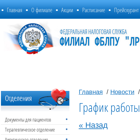
Главная
О филиале
Акции
Расписание
Прейскурант
Главная
/
Новости
/
График работы
Документы для пациентов
« Назад
Терапевтическое отделение
Хиругическое отделение