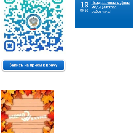
19
Поздравляем с Днем
медицинского
06.26
работника!